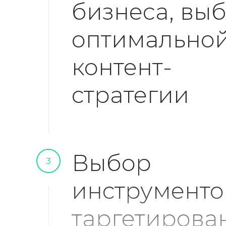
бизнеса, вы
оптимально
контент-
стратегии
Выбор
3
инструменто
таргетирова