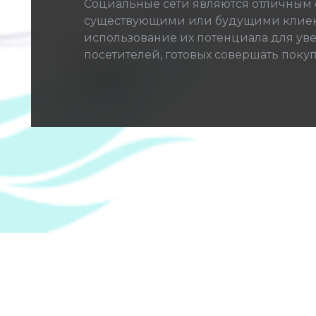
Социальные сети являются отличным
существующими или будущими клиен
использование их потенциала для у
посетителей, готовых совершать покуп