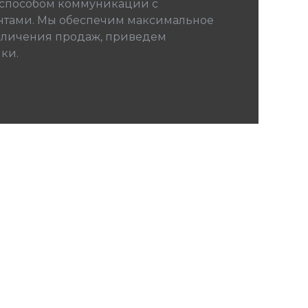
 способом коммуникации с
тами. Мы обеспечим максимальное
величения продаж, приведем
ки.