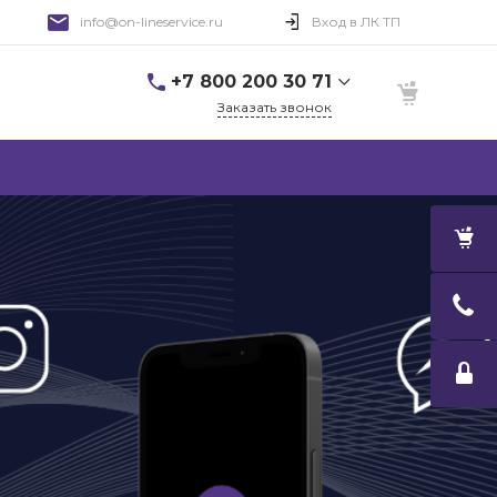
info@on-lineservice.ru
Вход в ЛК ТП
+7 800 200 30 71
Заказать звонок
+7 800 200 30 71
Советский пр., дом
99А, 5 этаж, офис 506
9:00-18:00
Пн-Пт
Выходной
Cб-Вс
info@on-lineservice.ru