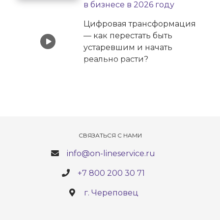
в бизнесе в 2026 году
Цифровая трансформация
— как перестать быть
устаревшим и начать
реально расти?
Подкаст #3 Digital-
компании Онлайн-Сервис |
Про системность на
предприятии и
эффективность компании
СВЯЗАТЬСЯ С НАМИ
Техническая поддержка
info@on-lineservice.ru
сайтов на платформе 1С-
Битрикс
+7 800 200 30 71
Рабочий процесс в
г. Череповец
компании Онлайн-Сервис