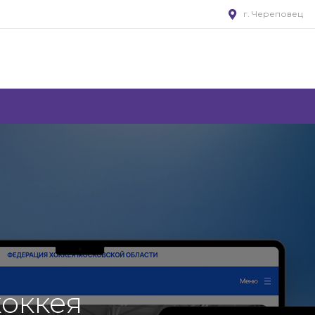
г. Череповец
оккея