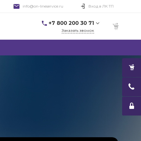
info@on-lineservice.ru
Вход в ЛК ТП
+7 800 200 30 71
Заказать звонок
+7 800 200 30 71
Советский пр., дом
99А, 5 этаж, офис 506
9:00-18:00
Пн-Пт
Выходной
Cб-Вс
info@on-lineservice.ru