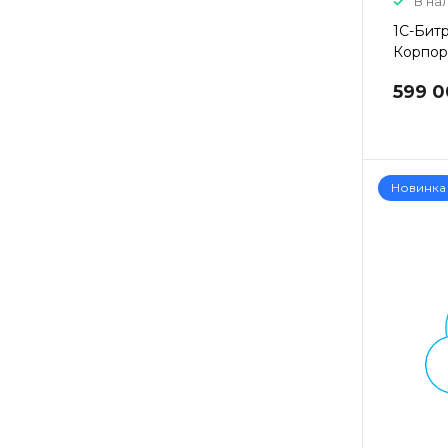
В на
1С-Бит
Корпор
599 0
Новинка