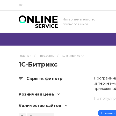
Интернет-агентство
полного цикла
Главная
/
Продукты
/
1С-Битрикс
1С-Битрикс
Программны
Скрыть фильтр
интернет-м
приложений
Розничная цена
По популяр
Количество сайтов
Новинка